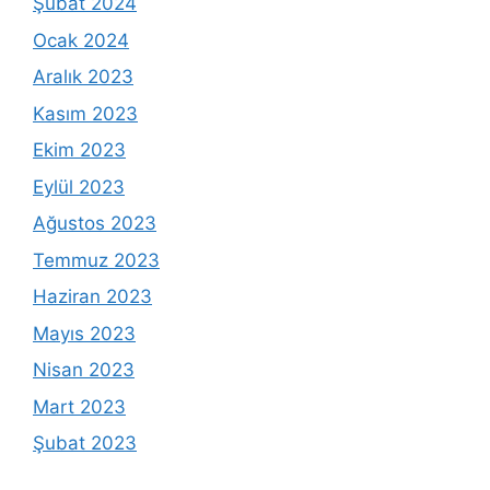
Şubat 2024
Ocak 2024
Aralık 2023
Kasım 2023
Ekim 2023
Eylül 2023
Ağustos 2023
Temmuz 2023
Haziran 2023
Mayıs 2023
Nisan 2023
Mart 2023
Şubat 2023