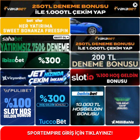
×
SPORTEMPIRE GİRİŞ İÇİN TIKLAYINIZ!