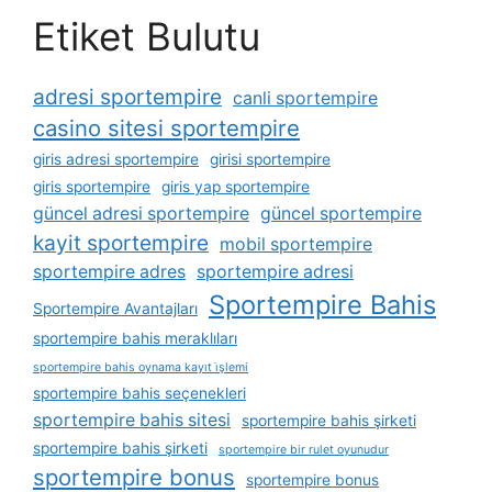
Etiket Bulutu
adresi sportempire
canli sportempire
casino sitesi sportempire
giris adresi sportempire
girisi sportempire
giris sportempire
giris yap sportempire
güncel adresi sportempire
güncel sportempire
kayit sportempire
mobil sportempire
sportempire adres
sportempire adresi
Sportempire Bahis
Sportempire Avantajları
sportempire bahis meraklıları
sportempire bahis oynama kayıt i̇şlemi
sportempire bahis seçenekleri
sportempire bahis sitesi
sportempire bahis şirketi
sportempire bahis şirketi
sportempire bir rulet oyunudur
sportempire bonus
sportempire bonus