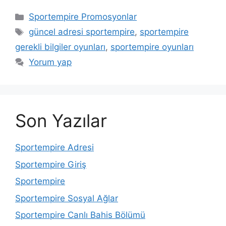
Kategoriler
Sportempire Promosyonlar
Etiketler
güncel adresi sportempire
,
sportempire
gerekli bilgiler oyunları
,
sportempire oyunları
Yorum yap
Son Yazılar
Sportempire Adresi
Sportempire Giriş
Sportempire
Sportempire Sosyal Ağlar
Sportempire Canlı Bahis Bölümü