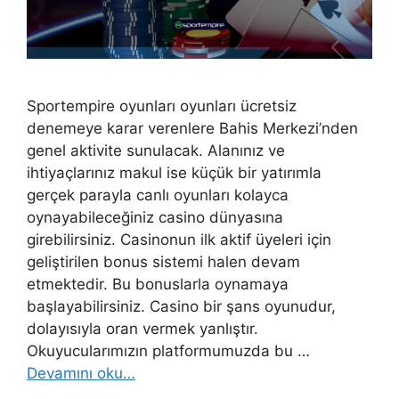
Sportempire oyunları oyunları ücretsiz
denemeye karar verenlere Bahis Merkezi’nden
genel aktivite sunulacak. Alanınız ve
ihtiyaçlarınız makul ise küçük bir yatırımla
gerçek parayla canlı oyunları kolayca
oynayabileceğiniz casino dünyasına
girebilirsiniz. Casinonun ilk aktif üyeleri için
geliştirilen bonus sistemi halen devam
etmektedir. Bu bonuslarla oynamaya
başlayabilirsiniz. Casino bir şans oyunudur,
dolayısıyla oran vermek yanlıştır.
Okuyucularımızın platformumuzda bu …
Devamını oku…