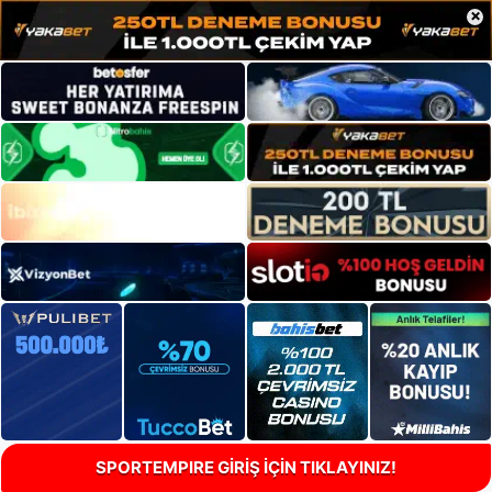
×
SPORTEMPIRE GİRİŞ İÇİN TIKLAYINIZ!