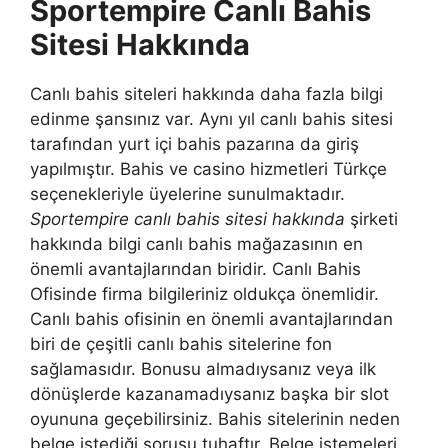
Sportempire Canlı Bahis
Sitesi Hakkında
Canlı bahis siteleri hakkında daha fazla bilgi
edinme şansınız var. Aynı yıl canlı bahis sitesi
tarafından yurt içi bahis pazarına da giriş
yapılmıştır. Bahis ve casino hizmetleri Türkçe
seçenekleriyle üyelerine sunulmaktadır.
Sportempire canlı bahis sitesi hakkında
şirketi
hakkında bilgi canlı bahis mağazasının en
önemli avantajlarından biridir. Canlı Bahis
Ofisinde firma bilgileriniz oldukça önemlidir.
Canlı bahis ofisinin en önemli avantajlarından
biri de çeşitli canlı bahis sitelerine fon
sağlamasıdır. Bonusu almadıysanız veya ilk
dönüşlerde kazanamadıysanız başka bir slot
oyununa geçebilirsiniz. Bahis sitelerinin neden
belge istediği sorusu tuhaftır. Belge istemeleri