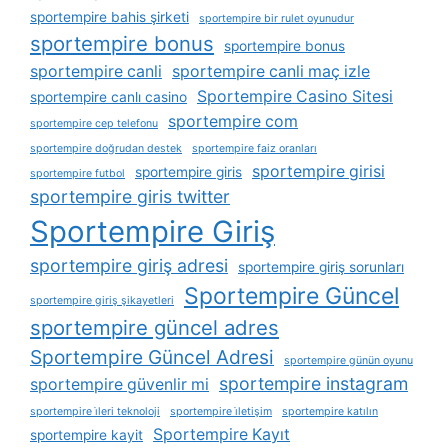
sportempire bahis şirketi
sportempire bir rulet oyunudur
sportempire bonus
sportempire bonus
sportempire canli
sportempire canli maç izle
Sportempire Casino Sitesi
sportempire canlı casino
sportempire com
sportempire cep telefonu
sportempire doğrudan destek
sportempire faiz oranları
sportempire girisi
sportempire giris
sportempire futbol
sportempire giris twitter
Sportempire Giriş
sportempire giriş adresi
sportempire giriş sorunları
Sportempire Güncel
sportempire giriş şikayetleri
sportempire güncel adres
Sportempire Güncel Adresi
sportempire günün oyunu
sportempire instagram
sportempire güvenlir mi
sportempire i̇leri teknoloji
sportempire i̇letişim
sportempire katılın
Sportempire Kayıt
sportempire kayit