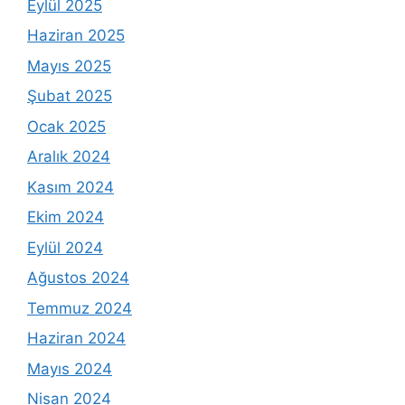
Eylül 2025
Haziran 2025
Mayıs 2025
Şubat 2025
Ocak 2025
Aralık 2024
Kasım 2024
Ekim 2024
Eylül 2024
Ağustos 2024
Temmuz 2024
Haziran 2024
Mayıs 2024
Nisan 2024