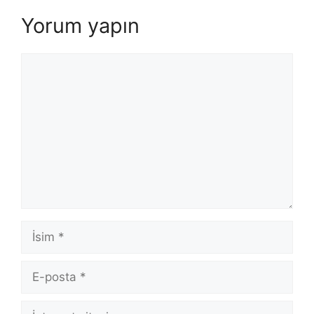
Yorum yapın
Yorum
İsim
E-
posta
İnternet