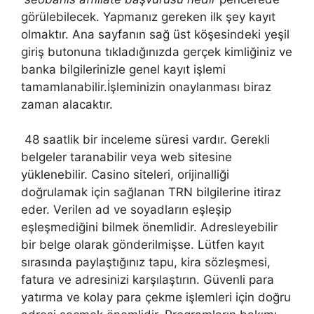
görülebilecek. Yapmanız gereken ilk şey kayıt
olmaktır. Ana sayfanın sağ üst köşesindeki yeşil
giriş butonuna tıkladığınızda gerçek kimliğiniz ve
banka bilgilerinizle genel kayıt işlemi
tamamlanabilir.İşleminizin onaylanması biraz
zaman alacaktır.
48 saatlik bir inceleme süresi vardır. Gerekli
belgeler taranabilir veya web sitesine
yüklenebilir. Casino siteleri, orijinalliği
doğrulamak için sağlanan TRN bilgilerine itiraz
eder. Verilen ad ve soyadların eşleşip
eşleşmediğini bilmek önemlidir. Adresleyebilir
bir belge olarak gönderilmişse. Lütfen kayıt
sırasında paylaştığınız tapu, kira sözleşmesi,
fatura ve adresinizi karşılaştırın. Güvenli para
yatırma ve kolay para çekme işlemleri için doğru