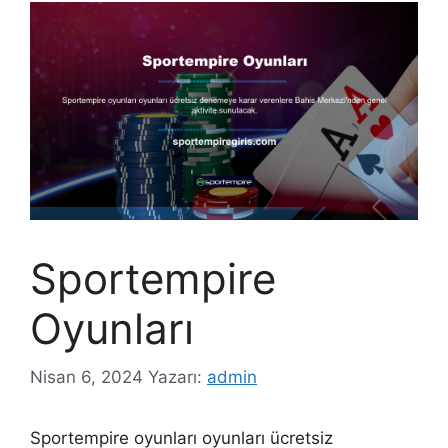
Sportempire
Oyunları
Nisan 6, 2024
Yazarı:
admin
Sportempire oyunları oyunları ücretsiz