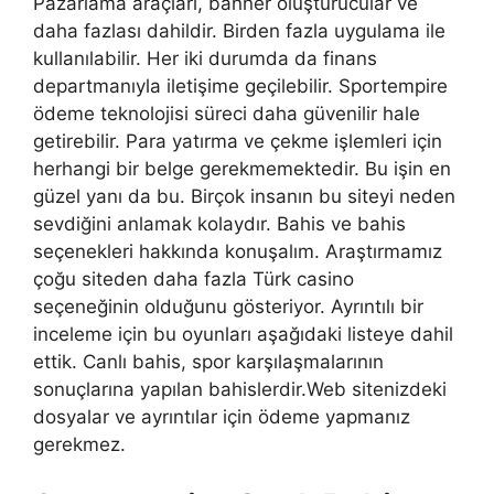
Pazarlama araçları, banner oluşturucular ve
daha fazlası dahildir. Birden fazla uygulama ile
kullanılabilir. Her iki durumda da finans
departmanıyla iletişime geçilebilir. Sportempire
ödeme teknolojisi süreci daha güvenilir hale
getirebilir. Para yatırma ve çekme işlemleri için
herhangi bir belge gerekmemektedir. Bu işin en
güzel yanı da bu. Birçok insanın bu siteyi neden
sevdiğini anlamak kolaydır. Bahis ve bahis
seçenekleri hakkında konuşalım. Araştırmamız
çoğu siteden daha fazla Türk casino
seçeneğinin olduğunu gösteriyor. Ayrıntılı bir
inceleme için bu oyunları aşağıdaki listeye dahil
ettik. Canlı bahis, spor karşılaşmalarının
sonuçlarına yapılan bahislerdir.Web sitenizdeki
dosyalar ve ayrıntılar için ödeme yapmanız
gerekmez.