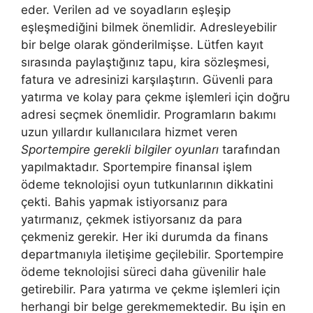
eder. Verilen ad ve soyadların eşleşip
eşleşmediğini bilmek önemlidir. Adresleyebilir
bir belge olarak gönderilmişse. Lütfen kayıt
sırasında paylaştığınız tapu, kira sözleşmesi,
fatura ve adresinizi karşılaştırın. Güvenli para
yatırma ve kolay para çekme işlemleri için doğru
adresi seçmek önemlidir. Programların bakımı
uzun yıllardır kullanıcılara hizmet veren
Sportempire gerekli bilgiler oyunları
tarafından
yapılmaktadır. Sportempire finansal işlem
ödeme teknolojisi oyun tutkunlarının dikkatini
çekti. Bahis yapmak istiyorsanız para
yatırmanız, çekmek istiyorsanız da para
çekmeniz gerekir. Her iki durumda da finans
departmanıyla iletişime geçilebilir. Sportempire
ödeme teknolojisi süreci daha güvenilir hale
getirebilir. Para yatırma ve çekme işlemleri için
herhangi bir belge gerekmemektedir. Bu işin en