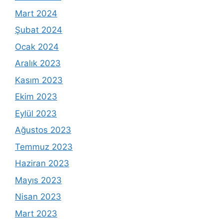
Mart 2024
Şubat 2024
Ocak 2024
Aralık 2023
Kasım 2023
Ekim 2023
Eylül 2023
Ağustos 2023
Temmuz 2023
Haziran 2023
Mayıs 2023
Nisan 2023
Mart 2023