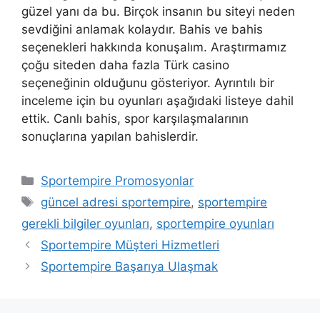
güzel yanı da bu. Birçok insanın bu siteyi neden
sevdiğini anlamak kolaydır. Bahis ve bahis
seçenekleri hakkında konuşalım. Araştırmamız
çoğu siteden daha fazla Türk casino
seçeneğinin olduğunu gösteriyor. Ayrıntılı bir
inceleme için bu oyunları aşağıdaki listeye dahil
ettik. Canlı bahis, spor karşılaşmalarının
sonuçlarına yapılan bahislerdir.
Kategoriler
Sportempire Promosyonlar
Etiketler
güncel adresi sportempire
,
sportempire
gerekli bilgiler oyunları
,
sportempire oyunları
Sportempire Müşteri Hizmetleri
Sportempire Başarıya Ulaşmak