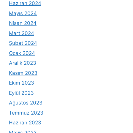
Haziran 2024
Mayıs 2024
Nisan 2024
Mart 2024
Şubat 2024
Ocak 2024
Aralık 2023
Kasım 2023
Ekim 2023
Eylül 2023
Ağustos 2023
Temmuz 2023
Haziran 2023
Mayıs 2023