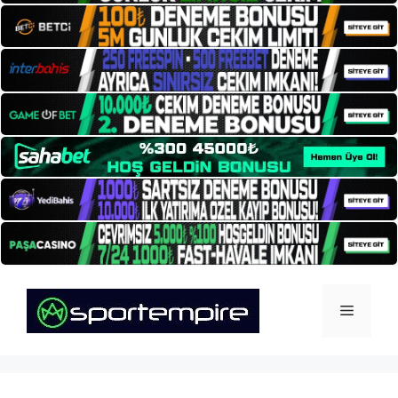
İçeriğe
atla
Menü