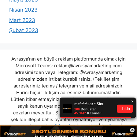
Nisan 2023
Mart 2023
Şubat 2023
Avrasya'nın en büyük reklam platformunda olmak için
Microsoft Teams:
reklam@avrasyamarketing.com
adresimizden veya Telegram: @Avrasyamarketing
adresimizden irtibat kurabilirsiniz. (Tek iletişim
adreslerimiz teams / telegram ve mail adresimizdir.
Harici hiçbir iletişim adresimiz bulunmamaktadır.
Lütfen itibar etmeyiniz.) Türkiye yasalarına göre 7258
sayılı kanun uyarınca yasa dışı bahis oynamanın
cezaları mevcuttur. Şu an bulunduğunuz site hiç bir
şekilde illegal bahis oyunları oynatmıyor ve oynamaya
aracı olmuyordur.
1bitcasino
|
royalbet
|
betibom
|
×
tuccobett
|
pokerklas
|
casimontra
|
ikonbet
|
titabet
"