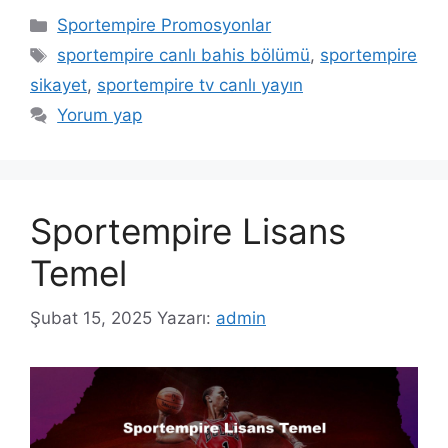
Kategoriler
Sportempire Promosyonlar
Etiketler
sportempire canlı bahis bölümü
,
sportempire
sikayet
,
sportempire tv canlı yayın
Yorum yap
Sportempire Lisans
Temel
Şubat 15, 2025
Yazarı:
admin