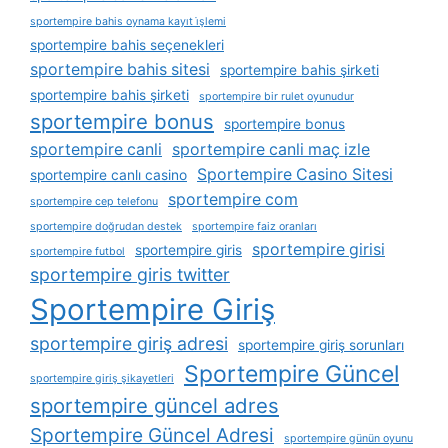
sportempire bahis oynama kayıt i̇şlemi
sportempire bahis seçenekleri
sportempire bahis sitesi
sportempire bahis şirketi
sportempire bahis şirketi
sportempire bir rulet oyunudur
sportempire bonus
sportempire bonus
sportempire canli
sportempire canli maç izle
Sportempire Casino Sitesi
sportempire canlı casino
sportempire com
sportempire cep telefonu
sportempire doğrudan destek
sportempire faiz oranları
sportempire girisi
sportempire giris
sportempire futbol
sportempire giris twitter
Sportempire Giriş
sportempire giriş adresi
sportempire giriş sorunları
Sportempire Güncel
sportempire giriş şikayetleri
sportempire güncel adres
Sportempire Güncel Adresi
sportempire günün oyunu