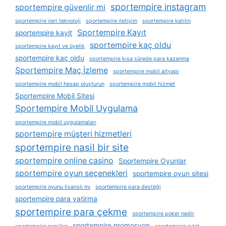
sportempire instagram
sportempire güvenlir mi
sportempire i̇leri teknoloji
sportempire i̇letişim
sportempire katılın
Sportempire Kayıt
sportempire kayit
sportempire kaç oldu
sportempire kayıt ve üyelik
sportempire kaç oldu
sportempire kısa sürede para kazanma
Sportempire Maç İzleme
sportempire mobil altyapı
sportempire mobil hesap oluşturun
sportempire mobil hizmet
Sportempire Mobil Sitesi
Sportempire Mobil Uygulama
sportempire mobil uygulamaları
sportempire müşteri hizmetleri
sportempire nasil bir site
sportempire online casino
Sportempire Oyunlar
sportempire oyun seçenekleri
sportempire oyun sitesi
sportempire oyunu lisanslı mı
sportempire para desteği
sportempire para yatirma
sportempire para çekme
sportempire poker nedir
sportempire promosyon