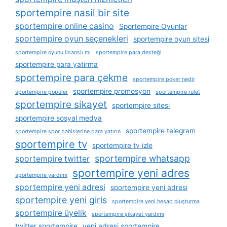
sportempire nasil bir site
sportempire online casino
Sportempire Oyunlar
sportempire oyun seçenekleri
sportempire oyun sitesi
sportempire oyunu lisanslı mı
sportempire para desteği
sportempire para yatirma
sportempire para çekme
sportempire poker nedir
sportempire promosyon
sportempire popüler
sportempire rulet
sportempire sikayet
sportempire sitesi
sportempire sosyal medya
sportempire telegram
sportempire spor bahislerine para yatırın
sportempire tv
sportempire tv izle
sportempire whatsapp
sportempire twitter
sportempire yeni adres
sportempire yardımı
sportempire yeni adresi
sportempire yeni adresi
sportempire yeni giris
sportempire yeni hesap oluşturma
sportempire üyelik
sportempire şikayet yardımı
twitter sportempire
yeni adresi sportempire