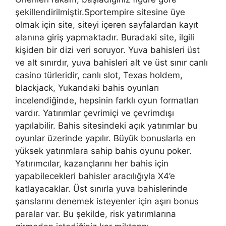
şekillendirilmiştir.Sportempire sitesine üye
olmak için site, siteyi içeren sayfalardan kayıt
alanına giriş yapmaktadır. Buradaki site, ilgili
kişiden bir dizi veri soruyor. Yuva bahisleri üst
ve alt sınırdır, yuva bahisleri alt ve üst sınır canlı
casino türleridir, canlı slot, Texas holdem,
blackjack, Yukarıdaki bahis oyunları
incelendiğinde, hepsinin farklı oyun formatları
vardır. Yatırımlar çevrimiçi ve çevrimdışı
yapılabilir. Bahis sitesindeki açık yatırımlar bu
oyunlar üzerinde yapılır. Büyük bonuslarla en
yüksek yatırımlara sahip bahis oyunu poker.
Yatırımcılar, kazançlarını her bahis için
yapabilecekleri bahisler aracılığıyla X4’e
katlayacaklar. Üst sınırla yuva bahislerinde
şanslarını denemek isteyenler için aşırı bonus
paralar var. Bu şekilde, risk yatırımlarına