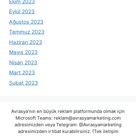
Ekim 2023
Eylül 2023
Ağustos 2023
Temmuz 2023
Haziran 2023
Mayıs 2023
Nisan 2023
Mart 2023
Şubat 2023
Avrasya'nın en büyük reklam platformunda olmak için
Microsoft Teams:
reklam@avrasyamarketing.com
adresimizden veya Telegram: @Avrasyamarketing
adresimizden irtibat kurabilirsiniz. (Tek iletişim