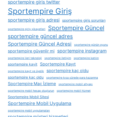
sportempire giris twitter
Sportempire Giriş
sportempire giriş adresi
sportempire giriş sorunları
Sportempire Güncel
sportempire giriş şikayetleri
sportempire güncel adres
Sportempire Güncel Adresi
sportempire günün oyunu
sportempire instagram
sportempire güvenlir mi
sportempire i̇leri teknoloji
sportempire i̇letişim
sportempire katılın
Sportempire Kayıt
sportempire kayit
sportempire kaç oldu
sportempire kayıt ve üyelik
sportempire kaç oldu
sportempire kısa sürede para kazanma
Sportempire Maç İzleme
sportempire mobil altyapı
sportempire mobil hesap oluşturun
sportempire mobil hizmet
Sportempire Mobil Sitesi
Sportempire Mobil Uygulama
sportempire mobil uygulamaları
sportempire müşteri hizmetleri