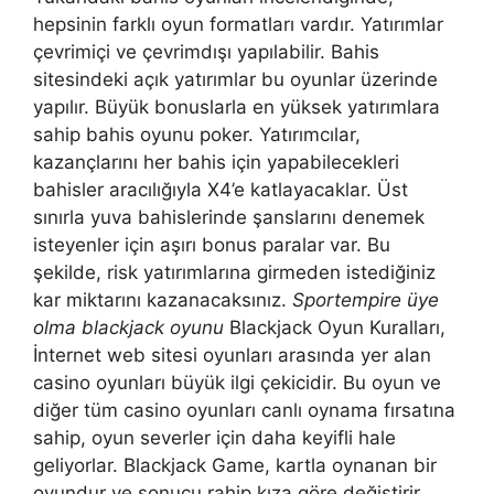
hepsinin farklı oyun formatları vardır. Yatırımlar
çevrimiçi ve çevrimdışı yapılabilir. Bahis
sitesindeki açık yatırımlar bu oyunlar üzerinde
yapılır. Büyük bonuslarla en yüksek yatırımlara
sahip bahis oyunu poker. Yatırımcılar,
kazançlarını her bahis için yapabilecekleri
bahisler aracılığıyla X4’e katlayacaklar. Üst
sınırla yuva bahislerinde şanslarını denemek
isteyenler için aşırı bonus paralar var. Bu
şekilde, risk yatırımlarına girmeden istediğiniz
kar miktarını kazanacaksınız.
Sportempire üye
olma blackjack oyunu
Blackjack Oyun Kuralları,
İnternet web sitesi oyunları arasında yer alan
casino oyunları büyük ilgi çekicidir. Bu oyun ve
diğer tüm casino oyunları canlı oynama fırsatına
sahip, oyun severler için daha keyifli hale
geliyorlar. Blackjack Game, kartla oynanan bir
oyundur ve sonucu rahip kıza göre değiştirir.