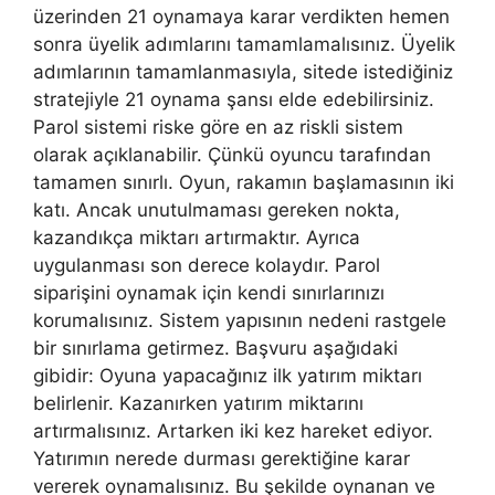
üzerinden 21 oynamaya karar verdikten hemen
sonra üyelik adımlarını tamamlamalısınız. Üyelik
adımlarının tamamlanmasıyla, sitede istediğiniz
stratejiyle 21 oynama şansı elde edebilirsiniz.
Parol sistemi riske göre en az riskli sistem
olarak açıklanabilir. Çünkü oyuncu tarafından
tamamen sınırlı. Oyun, rakamın başlamasının iki
katı. Ancak unutulmaması gereken nokta,
kazandıkça miktarı artırmaktır. Ayrıca
uygulanması son derece kolaydır. Parol
siparişini oynamak için kendi sınırlarınızı
korumalısınız. Sistem yapısının nedeni rastgele
bir sınırlama getirmez. Başvuru aşağıdaki
gibidir: Oyuna yapacağınız ilk yatırım miktarı
belirlenir. Kazanırken yatırım miktarını
artırmalısınız. Artarken iki kez hareket ediyor.
Yatırımın nerede durması gerektiğine karar
vererek oynamalısınız. Bu şekilde oynanan ve