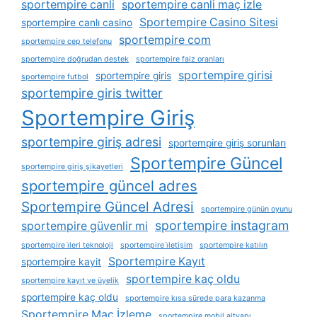
sportempire canli
sportempire canli maç izle
Sportempire Casino Sitesi
sportempire canlı casino
sportempire com
sportempire cep telefonu
sportempire doğrudan destek
sportempire faiz oranları
sportempire girisi
sportempire giris
sportempire futbol
sportempire giris twitter
Sportempire Giriş
sportempire giriş adresi
sportempire giriş sorunları
Sportempire Güncel
sportempire giriş şikayetleri
sportempire güncel adres
Sportempire Güncel Adresi
sportempire günün oyunu
sportempire instagram
sportempire güvenlir mi
sportempire i̇leri teknoloji
sportempire i̇letişim
sportempire katılın
Sportempire Kayıt
sportempire kayit
sportempire kaç oldu
sportempire kayıt ve üyelik
sportempire kaç oldu
sportempire kısa sürede para kazanma
Sportempire Maç İzleme
sportempire mobil altyapı