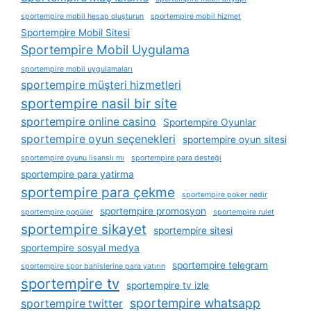
sportempire mobil hesap oluşturun
sportempire mobil hizmet
Sportempire Mobil Sitesi
Sportempire Mobil Uygulama
sportempire mobil uygulamaları
sportempire müşteri hizmetleri
sportempire nasil bir site
sportempire online casino
Sportempire Oyunlar
sportempire oyun seçenekleri
sportempire oyun sitesi
sportempire oyunu lisanslı mı
sportempire para desteği
sportempire para yatirma
sportempire para çekme
sportempire poker nedir
sportempire promosyon
sportempire popüler
sportempire rulet
sportempire sikayet
sportempire sitesi
sportempire sosyal medya
sportempire telegram
sportempire spor bahislerine para yatırın
sportempire tv
sportempire tv izle
sportempire whatsapp
sportempire twitter