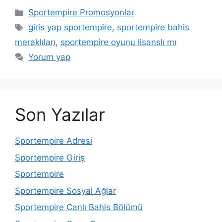
Kategoriler
Sportempire Promosyonlar
Etiketler
giris yap sportempire
,
sportempire bahis
meraklıları
,
sportempire oyunu lisanslı mı
Yorum yap
Son Yazılar
Sportempire Adresi
Sportempire Giriş
Sportempire
Sportempire Sosyal Ağlar
Sportempire Canlı Bahis Bölümü