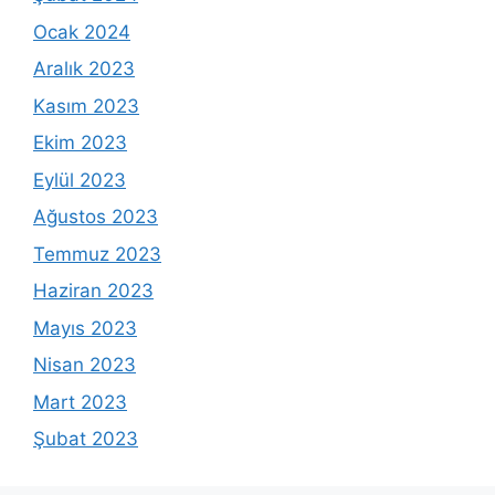
Ocak 2024
Aralık 2023
Kasım 2023
Ekim 2023
Eylül 2023
Ağustos 2023
Temmuz 2023
Haziran 2023
Mayıs 2023
Nisan 2023
Mart 2023
Şubat 2023