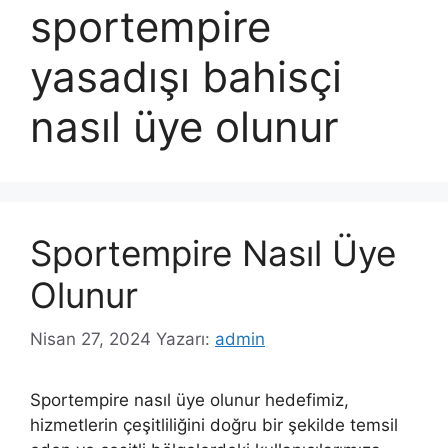
sportempire
yasadışı bahisçi
nasıl üye olunur
Sportempire Nasıl Üye
Olunur
Nisan 27, 2024
Yazarı:
admin
Sportempire nasıl üye olunur hedefimiz,
hizmetlerin çeşitliliğini doğru bir şekilde temsil