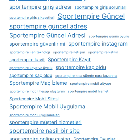
sportempire giriş adresi
sportempire giriş sorunları
Sportempire Güncel
sportempire giriş şikayetleri
sportempire güncel adres
Sportempire Güncel Adresi
sportempire günün oyunu
sportempire instagram
sportempire güvenlir mi
sportempire i̇leri teknoloji
sportempire i̇letişim
sportempire katılın
Sportempire Kayıt
sportempire kayit
sportempire kaç oldu
sportempire kayıt ve üyelik
sportempire kaç oldu
sportempire kısa sürede para kazanma
Sportempire Maç İzleme
sportempire mobil altyapı
sportempire mobil hesap oluşturun
sportempire mobil hizmet
Sportempire Mobil Sitesi
Sportempire Mobil Uygulama
sportempire mobil uygulamaları
sportempire müşteri hizmetleri
sportempire nasil bir site
sportempire online casino
Sportempire Oyunlar