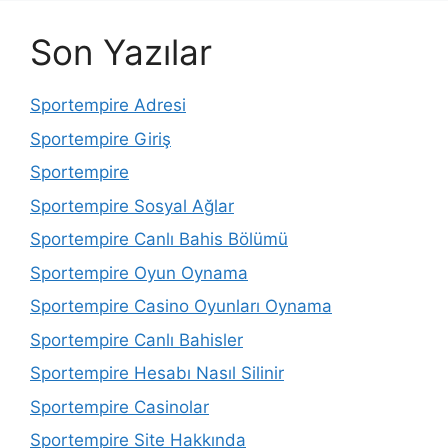
Son Yazılar
Sportempire Adresi
Sportempire Giriş
Sportempire
Sportempire Sosyal Ağlar
Sportempire Canlı Bahis Bölümü
Sportempire Oyun Oynama
Sportempire Casino Oyunları Oynama
Sportempire Canlı Bahisler
Sportempire Hesabı Nasıl Silinir
Sportempire Casinolar
Sportempire Site Hakkında