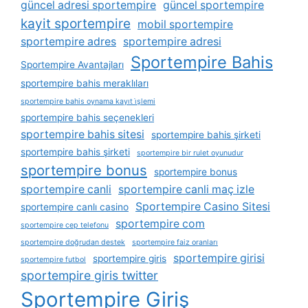
güncel adresi sportempire
güncel sportempire
kayit sportempire
mobil sportempire
sportempire adres
sportempire adresi
Sportempire Bahis
Sportempire Avantajları
sportempire bahis meraklıları
sportempire bahis oynama kayıt i̇şlemi
sportempire bahis seçenekleri
sportempire bahis sitesi
sportempire bahis şirketi
sportempire bahis şirketi
sportempire bir rulet oyunudur
sportempire bonus
sportempire bonus
sportempire canli
sportempire canli maç izle
Sportempire Casino Sitesi
sportempire canlı casino
sportempire com
sportempire cep telefonu
sportempire doğrudan destek
sportempire faiz oranları
sportempire girisi
sportempire giris
sportempire futbol
sportempire giris twitter
Sportempire Giriş