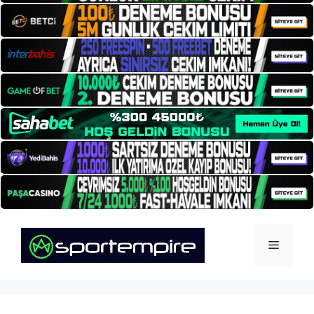
İçeriğe
atla
Menü