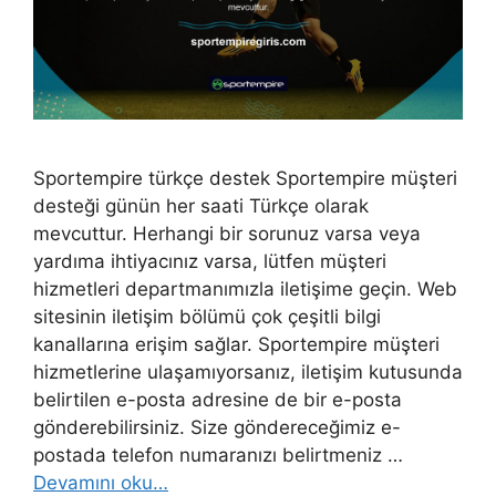
Sportempire türkçe destek Sportempire müşteri
desteği günün her saati Türkçe olarak
mevcuttur. Herhangi bir sorunuz varsa veya
yardıma ihtiyacınız varsa, lütfen müşteri
hizmetleri departmanımızla iletişime geçin. Web
sitesinin iletişim bölümü çok çeşitli bilgi
kanallarına erişim sağlar. Sportempire müşteri
hizmetlerine ulaşamıyorsanız, iletişim kutusunda
belirtilen e-posta adresine de bir e-posta
gönderebilirsiniz. Size göndereceğimiz e-
postada telefon numaranızı belirtmeniz …
Devamını oku…