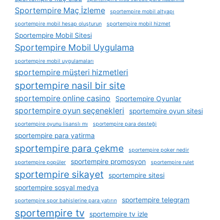
Sportempire Maç İzleme
sportempire mobil altyapı
sportempire mobil hesap oluşturun
sportempire mobil hizmet
Sportempire Mobil Sitesi
Sportempire Mobil Uygulama
sportempire mobil uygulamaları
sportempire müşteri hizmetleri
sportempire nasil bir site
sportempire online casino
Sportempire Oyunlar
sportempire oyun seçenekleri
sportempire oyun sitesi
sportempire oyunu lisanslı mı
sportempire para desteği
sportempire para yatirma
sportempire para çekme
sportempire poker nedir
sportempire promosyon
sportempire popüler
sportempire rulet
sportempire sikayet
sportempire sitesi
sportempire sosyal medya
sportempire telegram
sportempire spor bahislerine para yatırın
sportempire tv
sportempire tv izle