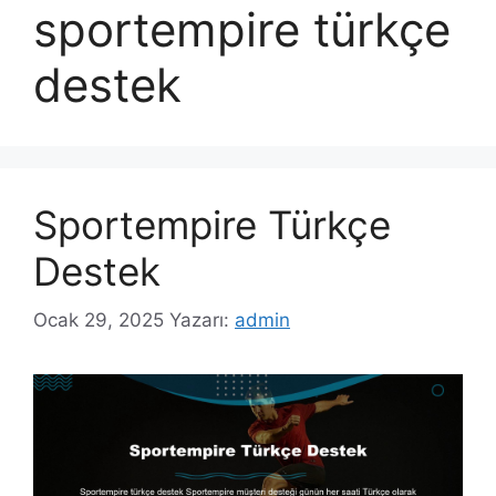
sportempire türkçe
destek
Sportempire Türkçe
Destek
Ocak 29, 2025
Yazarı:
admin