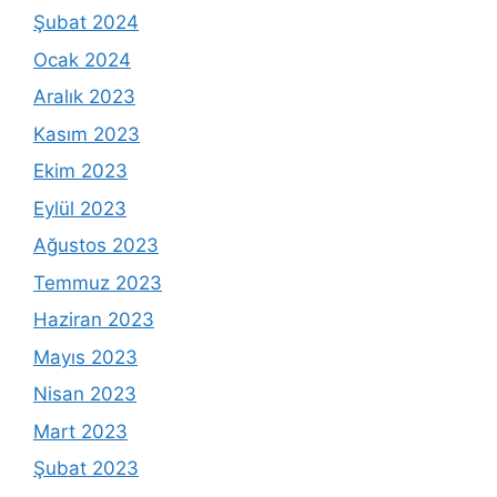
Şubat 2024
Ocak 2024
Aralık 2023
Kasım 2023
Ekim 2023
Eylül 2023
Ağustos 2023
Temmuz 2023
Haziran 2023
Mayıs 2023
Nisan 2023
Mart 2023
Şubat 2023