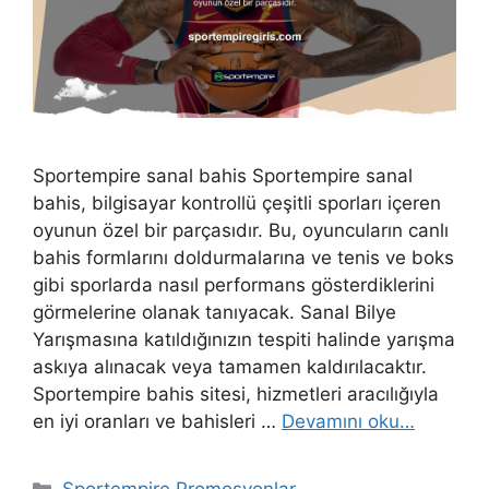
Sportempire sanal bahis Sportempire sanal
bahis, bilgisayar kontrollü çeşitli sporları içeren
oyunun özel bir parçasıdır. Bu, oyuncuların canlı
bahis formlarını doldurmalarına ve tenis ve boks
gibi sporlarda nasıl performans gösterdiklerini
görmelerine olanak tanıyacak. Sanal Bilye
Yarışmasına katıldığınızın tespiti halinde yarışma
askıya alınacak veya tamamen kaldırılacaktır.
Sportempire bahis sitesi, hizmetleri aracılığıyla
en iyi oranları ve bahisleri …
Devamını oku…
Kategoriler