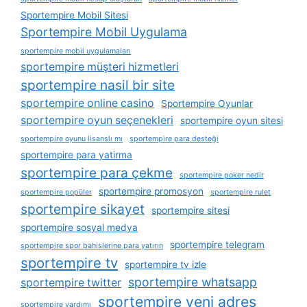
Sportempire Mobil Sitesi
Sportempire Mobil Uygulama
sportempire mobil uygulamaları
sportempire müşteri hizmetleri
sportempire nasil bir site
sportempire online casino
Sportempire Oyunlar
sportempire oyun seçenekleri
sportempire oyun sitesi
sportempire oyunu lisanslı mı
sportempire para desteği
sportempire para yatirma
sportempire para çekme
sportempire poker nedir
sportempire promosyon
sportempire popüler
sportempire rulet
sportempire sikayet
sportempire sitesi
sportempire sosyal medya
sportempire telegram
sportempire spor bahislerine para yatırın
sportempire tv
sportempire tv izle
sportempire whatsapp
sportempire twitter
sportempire yeni adres
sportempire yardımı