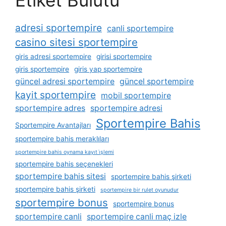
Etiket Bulutu
adresi sportempire
canli sportempire
casino sitesi sportempire
giris adresi sportempire
girisi sportempire
giris sportempire
giris yap sportempire
güncel adresi sportempire
güncel sportempire
kayit sportempire
mobil sportempire
sportempire adres
sportempire adresi
Sportempire Bahis
Sportempire Avantajları
sportempire bahis meraklıları
sportempire bahis oynama kayıt i̇şlemi
sportempire bahis seçenekleri
sportempire bahis sitesi
sportempire bahis şirketi
sportempire bahis şirketi
sportempire bir rulet oyunudur
sportempire bonus
sportempire bonus
sportempire canli
sportempire canli maç izle