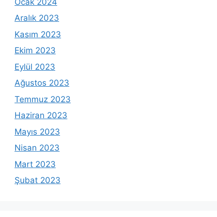
Ocak 2024
Aralık 2023
Kasım 2023
Ekim 2023
Eylül 2023
Ağustos 2023
Temmuz 2023
Haziran 2023
Mayıs 2023
Nisan 2023
Mart 2023
Şubat 2023