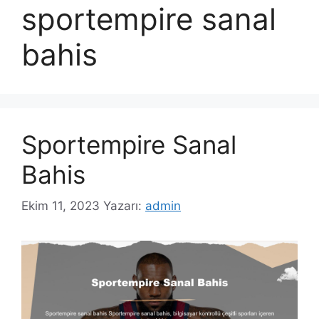
sportempire sanal
bahis
Sportempire Sanal
Bahis
Ekim 11, 2023
Yazarı:
admin