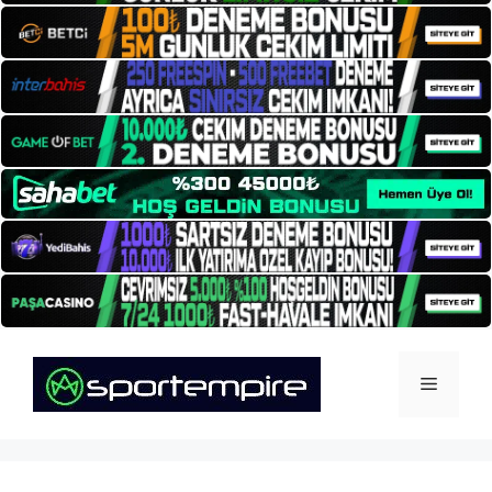
İçeriğe
atla
Menü