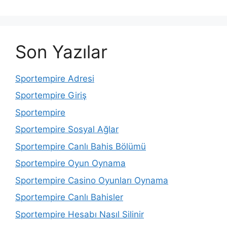
Son Yazılar
Sportempire Adresi
Sportempire Giriş
Sportempire
Sportempire Sosyal Ağlar
Sportempire Canlı Bahis Bölümü
Sportempire Oyun Oynama
Sportempire Casino Oyunları Oynama
Sportempire Canlı Bahisler
Sportempire Hesabı Nasıl Silinir