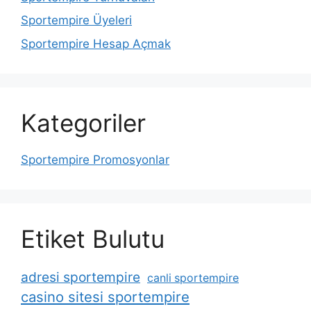
Sportempire Üyeleri
Sportempire Hesap Açmak
Kategoriler
Sportempire Promosyonlar
Etiket Bulutu
adresi sportempire
canli sportempire
casino sitesi sportempire