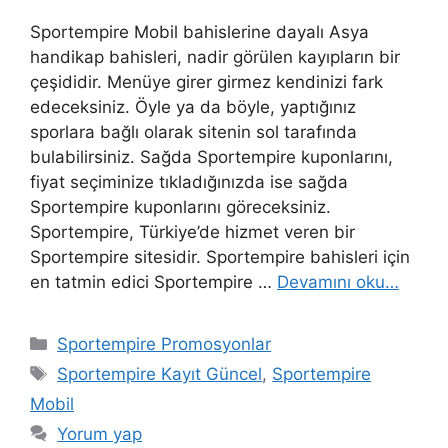
Sportempire Mobil bahislerine dayalı Asya
handikap bahisleri, nadir görülen kayıpların bir
çeşididir. Menüye girer girmez kendinizi fark
edeceksiniz. Öyle ya da böyle, yaptığınız
sporlara bağlı olarak sitenin sol tarafında
bulabilirsiniz. Sağda Sportempire kuponlarını,
fiyat seçiminize tıkladığınızda ise sağda
Sportempire kuponlarını göreceksiniz.
Sportempire, Türkiye’de hizmet veren bir
Sportempire sitesidir. Sportempire bahisleri için
en tatmin edici Sportempire …
Devamını oku…
Kategoriler
Sportempire Promosyonlar
Etiketler
Sportempire Kayıt Güncel
,
Sportempire
Mobil
Yorum yap