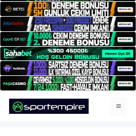
İçeriğe
atla
Menü