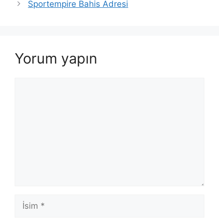
Sportempire Bahis Adresi
Yorum yapın
Yorum
İsim