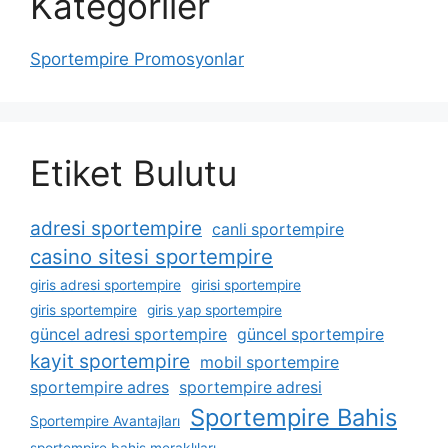
Kategoriler
Sportempire Promosyonlar
Etiket Bulutu
adresi sportempire
canli sportempire
casino sitesi sportempire
giris adresi sportempire
girisi sportempire
giris sportempire
giris yap sportempire
güncel adresi sportempire
güncel sportempire
kayit sportempire
mobil sportempire
sportempire adres
sportempire adresi
Sportempire Bahis
Sportempire Avantajları