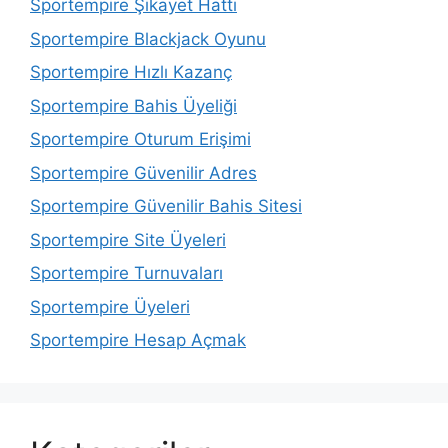
Sportempire Şikayet Hattı
Sportempire Blackjack Oyunu
Sportempire Hızlı Kazanç
Sportempire Bahis Üyeliği
Sportempire Oturum Erişimi
Sportempire Güvenilir Adres
Sportempire Güvenilir Bahis Sitesi
Sportempire Site Üyeleri
Sportempire Turnuvaları
Sportempire Üyeleri
Sportempire Hesap Açmak