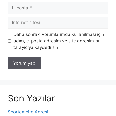
E-
posta
İnternet
sitesi
Daha sonraki yorumlarımda kullanılması için
adım, e-posta adresim ve site adresim bu
tarayıcıya kaydedilsin.
Son Yazılar
Sportempire Adresi