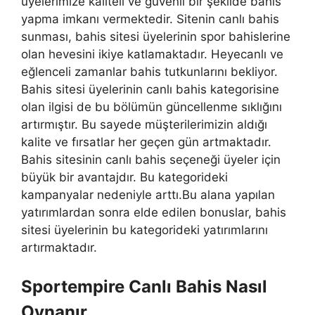
üyelerimize kaliteli ve güvenli bir şekilde bahis
yapma imkanı vermektedir. Sitenin canlı bahis
sunması, bahis sitesi üyelerinin spor bahislerine
olan hevesini ikiye katlamaktadır. Heyecanlı ve
eğlenceli zamanlar bahis tutkunlarını bekliyor.
Bahis sitesi üyelerinin canlı bahis kategorisine
olan ilgisi de bu bölümün güncellenme sıklığını
artırmıştır. Bu sayede müşterilerimizin aldığı
kalite ve fırsatlar her geçen gün artmaktadır.
Bahis sitesinin canlı bahis seçeneği üyeler için
büyük bir avantajdır. Bu kategorideki
kampanyalar nedeniyle arttı.Bu alana yapılan
yatırımlardan sonra elde edilen bonuslar, bahis
sitesi üyelerinin bu kategorideki yatırımlarını
artırmaktadır.
Sportempire Canlı Bahis Nasıl
Oynanır