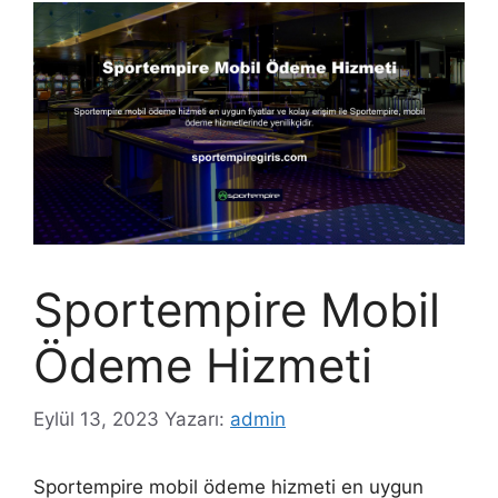
Sportempire Mobil
Ödeme Hizmeti
Eylül 13, 2023
Yazarı:
admin
Sportempire mobil ödeme hizmeti en uygun