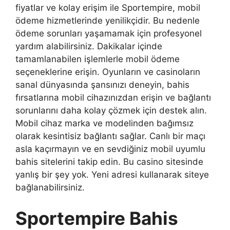
fiyatlar ve kolay erişim ile Sportempire, mobil
ödeme hizmetlerinde yenilikçidir. Bu nedenle
ödeme sorunları yaşamamak için profesyonel
yardım alabilirsiniz. Dakikalar içinde
tamamlanabilen işlemlerle mobil ödeme
seçeneklerine erişin. Oyunların ve casinoların
sanal dünyasında şansınızı deneyin, bahis
fırsatlarına mobil cihazınızdan erişin ve bağlantı
sorunlarını daha kolay çözmek için destek alın.
Mobil cihaz marka ve modelinden bağımsız
olarak kesintisiz bağlantı sağlar. Canlı bir maçı
asla kaçırmayın ve en sevdiğiniz mobil uyumlu
bahis sitelerini takip edin. Bu casino sitesinde
yanlış bir şey yok. Yeni adresi kullanarak siteye
bağlanabilirsiniz.
Sportempire Bahis