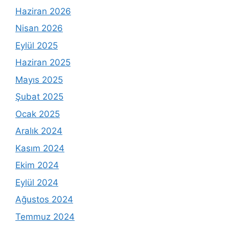
Haziran 2026
Nisan 2026
Eylül 2025
Haziran 2025
Mayıs 2025
Şubat 2025
Ocak 2025
Aralık 2024
Kasım 2024
Ekim 2024
Eylül 2024
Ağustos 2024
Temmuz 2024