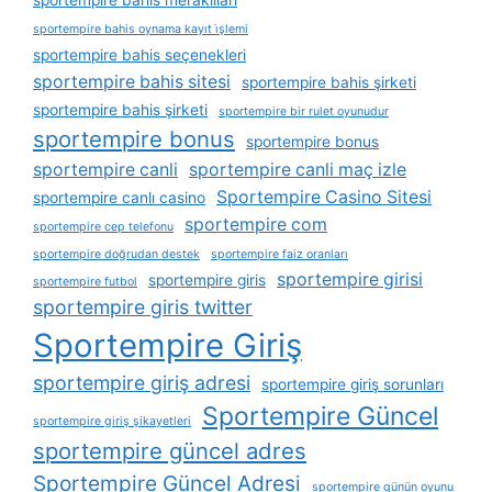
sportempire bahis meraklıları
sportempire bahis oynama kayıt i̇şlemi
sportempire bahis seçenekleri
sportempire bahis sitesi
sportempire bahis şirketi
sportempire bahis şirketi
sportempire bir rulet oyunudur
sportempire bonus
sportempire bonus
sportempire canli
sportempire canli maç izle
Sportempire Casino Sitesi
sportempire canlı casino
sportempire com
sportempire cep telefonu
sportempire doğrudan destek
sportempire faiz oranları
sportempire girisi
sportempire giris
sportempire futbol
sportempire giris twitter
Sportempire Giriş
sportempire giriş adresi
sportempire giriş sorunları
Sportempire Güncel
sportempire giriş şikayetleri
sportempire güncel adres
Sportempire Güncel Adresi
sportempire günün oyunu