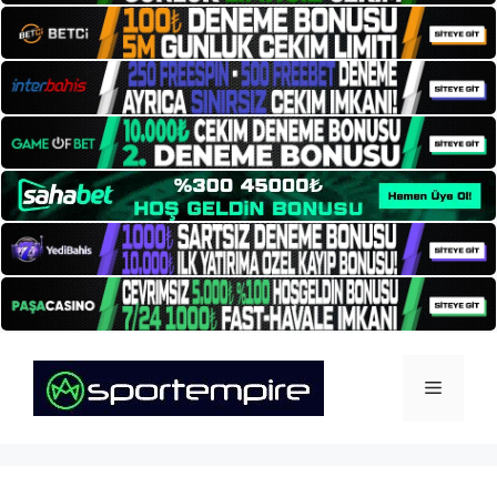
İçeriğe
atla
Menü