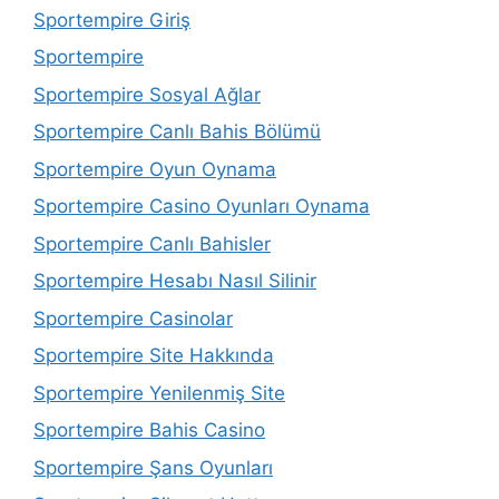
Sportempire Giriş
Sportempire
Sportempire Sosyal Ağlar
Sportempire Canlı Bahis Bölümü
Sportempire Oyun Oynama
Sportempire Casino Oyunları Oynama
Sportempire Canlı Bahisler
Sportempire Hesabı Nasıl Silinir
Sportempire Casinolar
Sportempire Site Hakkında
Sportempire Yenilenmiş Site
Sportempire Bahis Casino
Sportempire Şans Oyunları