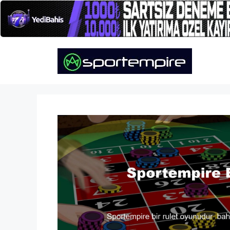
İçeriğe
atla