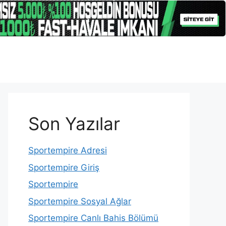
Son Yazılar
Sportempire Adresi
Sportempire Giriş
Sportempire
Sportempire Sosyal Ağlar
Sportempire Canlı Bahis Bölümü