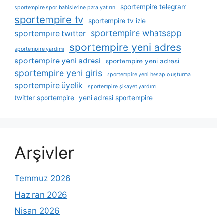
sportempire telegram
sportempire spor bahislerine para yatırın
sportempire tv
sportempire tv izle
sportempire whatsapp
sportempire twitter
sportempire yeni adres
sportempire yardımı
sportempire yeni adresi
sportempire yeni adresi
sportempire yeni giris
sportempire yeni hesap oluşturma
sportempire üyelik
sportempire şikayet yardımı
twitter sportempire
yeni adresi sportempire
Arşivler
Temmuz 2026
Haziran 2026
Nisan 2026