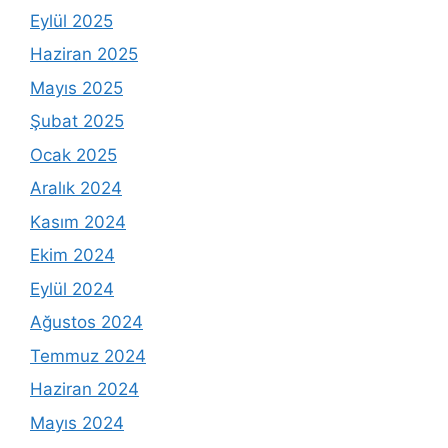
Eylül 2025
Haziran 2025
Mayıs 2025
Şubat 2025
Ocak 2025
Aralık 2024
Kasım 2024
Ekim 2024
Eylül 2024
Ağustos 2024
Temmuz 2024
Haziran 2024
Mayıs 2024