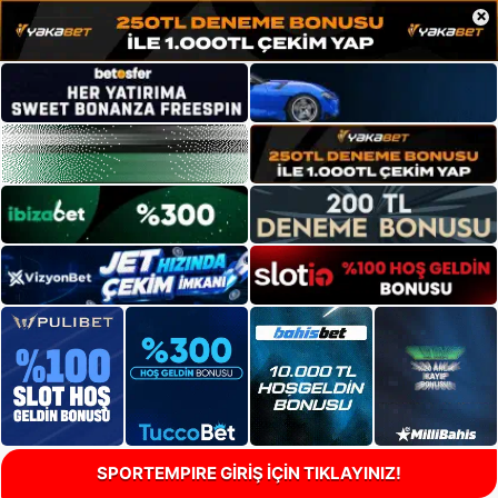
×
SPORTEMPIRE GİRİŞ İÇİN TIKLAYINIZ!