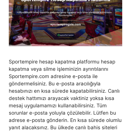
Sportempire hesap kapatma platformu hesap
kapatma veya silme işleminizin ayrıntılarını
Sportempire.com adresine e-posta ile
göndermelisiniz. Bu e-posta aracılığıyla
hesabınızı en kısa sürede kapatabilirsiniz. Canlı
destek hattımızı arayacak vaktiniz yoksa kısa
mesaj uygulamamızı kullanabilirsiniz. Tüm
sorunlar e-posta yoluyla çözülebilir. Lütfen bu
adrese e-posta gönderin. En kısa sürede olumlu
yanıt alacaksınız. Bu ülkede canlı bahis siteleri