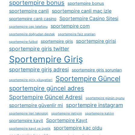
sportempire bonus
sportempire bonus
sportempire canli
sportempire canli maç izle
Sportempire Casino Sitesi
sportempire canlı casino
sportempire com
sportempire cep telefonu
sportempire doğrudan destek
sportempire faiz oranları
sportempire girisi
sportempire giris
sportempire futbol
sportempire giris twitter
Sportempire Giriş
sportempire giriş adresi
sportempire giriş sorunları
Sportempire Güncel
sportempire giriş şikayetleri
sportempire güncel adres
Sportempire Güncel Adresi
sportempire günün oyunu
sportempire instagram
sportempire güvenlir mi
sportempire i̇leri teknoloji
sportempire i̇letişim
sportempire katılın
Sportempire Kayıt
sportempire kayit
sportempire kaç oldu
sportempire kayıt ve üyelik