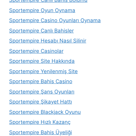
Sportempire Canlı Bahis Bölümü
Sportempire Oyun Oynama
Sportempire Casino Oyunları Oynama
Sportempire Canlı Bahisler
Sportempire Hesabı Nasıl Silinir
Sportempire Casinolar
Sportempire Site Hakkında
Sportempire Yenilenmiş Site
Sportempire Bahis Casino
Sportempire Şans Oyunları
Sportempire Şikayet Hattı
Sportempire Blackjack Oyunu
Sportempire Hızlı Kazanç
Sportempire Bahis Üyeliği