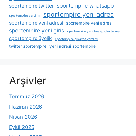
sportempire whatsapp
sportempire twitter
sportempire yeni adres
sportempire yardımı
sportempire yeni adresi
sportempire yeni adresi
sportempire yeni giris
sportempire yeni hesap oluşturma
sportempire üyelik
sportempire şikayet yardımı
twitter sportempire
yeni adresi sportempire
Arşivler
Temmuz 2026
Haziran 2026
Nisan 2026
Eylül 2025