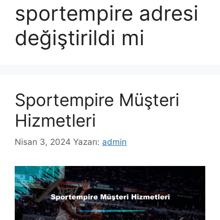
sportempire adresi
değiştirildi mi
Sportempire Müşteri
Hizmetleri
Nisan 3, 2024
Yazarı:
admin