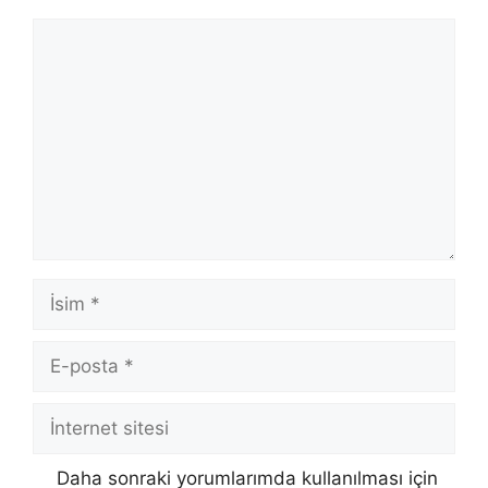
Yorum
İsim
E-
posta
İnternet
sitesi
Daha sonraki yorumlarımda kullanılması için