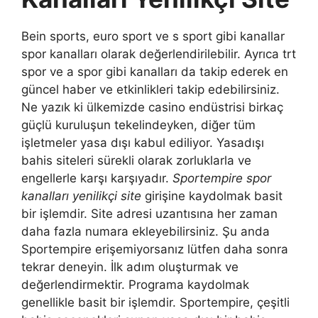
Bein sports, euro sport ve s sport gibi kanallar
spor kanalları olarak değerlendirilebilir. Ayrıca trt
spor ve a spor gibi kanalları da takip ederek en
güncel haber ve etkinlikleri takip edebilirsiniz.
Ne yazık ki ülkemizde casino endüstrisi birkaç
güçlü kuruluşun tekelindeyken, diğer tüm
işletmeler yasa dışı kabul ediliyor. Yasadışı
bahis siteleri sürekli olarak zorluklarla ve
engellerle karşı karşıyadır.
Sportempire spor
kanalları yenilikçi site
girişine kaydolmak basit
bir işlemdir. Site adresi uzantısına her zaman
daha fazla numara ekleyebilirsiniz. Şu anda
Sportempire erişemiyorsanız lütfen daha sonra
tekrar deneyin. İlk adım oluşturmak ve
değerlendirmektir. Programa kaydolmak
genellikle basit bir işlemdir. Sportempire, çeşitli