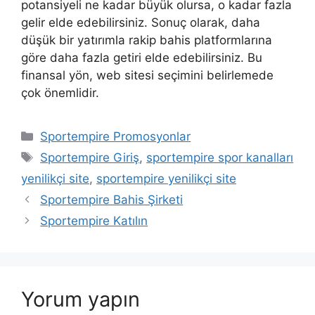
potansiyeli ne kadar büyük olursa, o kadar fazla
gelir elde edebilirsiniz. Sonuç olarak, daha
düşük bir yatırımla rakip bahis platformlarına
göre daha fazla getiri elde edebilirsiniz. Bu
finansal yön, web sitesi seçimini belirlemede
çok önemlidir.
Kategoriler
Sportempire Promosyonlar
Etiketler
Sportempire Giriş
,
sportempire spor kanalları
yenilikçi site
,
sportempire yenilikçi site
Sportempire Bahis Şirketi
Sportempire Katılın
Yorum yapın