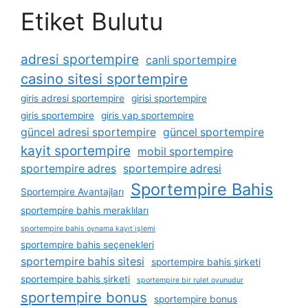
Etiket Bulutu
adresi sportempire
canli sportempire
casino sitesi sportempire
giris adresi sportempire
girisi sportempire
giris sportempire
giris yap sportempire
güncel adresi sportempire
güncel sportempire
kayit sportempire
mobil sportempire
sportempire adres
sportempire adresi
Sportempire Bahis
Sportempire Avantajları
sportempire bahis meraklıları
sportempire bahis oynama kayıt i̇şlemi
sportempire bahis seçenekleri
sportempire bahis sitesi
sportempire bahis şirketi
sportempire bahis şirketi
sportempire bir rulet oyunudur
sportempire bonus
sportempire bonus