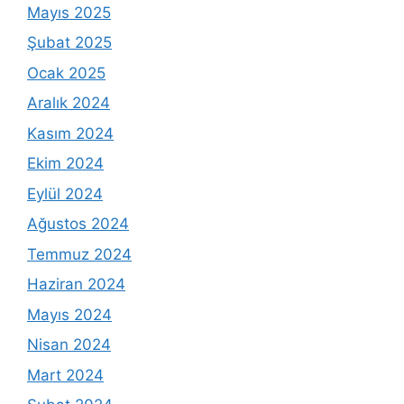
Mayıs 2025
Şubat 2025
Ocak 2025
Aralık 2024
Kasım 2024
Ekim 2024
Eylül 2024
Ağustos 2024
Temmuz 2024
Haziran 2024
Mayıs 2024
Nisan 2024
Mart 2024