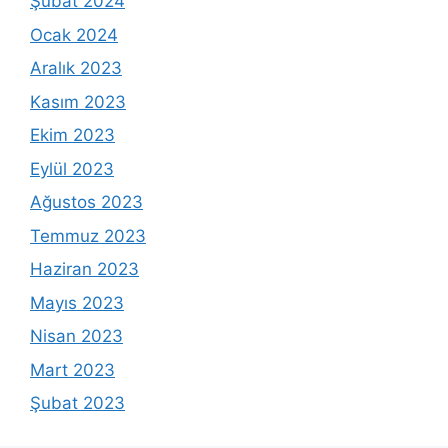
Şubat 2024
Ocak 2024
Aralık 2023
Kasım 2023
Ekim 2023
Eylül 2023
Ağustos 2023
Temmuz 2023
Haziran 2023
Mayıs 2023
Nisan 2023
Mart 2023
Şubat 2023