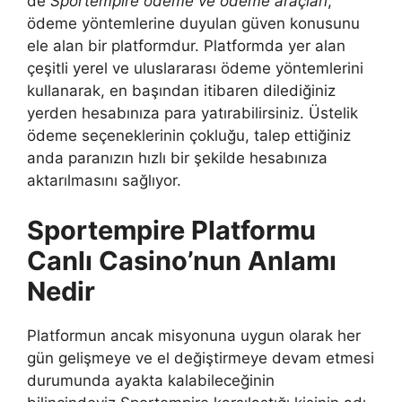
de
Sportempire ödeme ve ödeme araçları
,
ödeme yöntemlerine duyulan güven konusunu
ele alan bir platformdur. Platformda yer alan
çeşitli yerel ve uluslararası ödeme yöntemlerini
kullanarak, en başından itibaren dilediğiniz
yerden hesabınıza para yatırabilirsiniz. Üstelik
ödeme seçeneklerinin çokluğu, talep ettiğiniz
anda paranızın hızlı bir şekilde hesabınıza
aktarılmasını sağlıyor.
Sportempire Platformu
Canlı Casino’nun Anlamı
Nedir
Platformun ancak misyonuna uygun olarak her
gün gelişmeye ve el değiştirmeye devam etmesi
durumunda ayakta kalabileceğinin