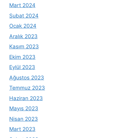
Mart 2024
Şubat 2024
Ocak 2024
Aralık 2023
Kasım 2023
Ekim 2023
Eylül 2023
Ağustos 2023
Temmuz 2023
Haziran 2023
Mayıs 2023
Nisan 2023
Mart 2023