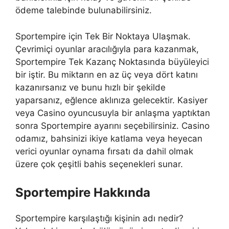
ödeme talebinde bulunabilirsiniz.
Sportempire için Tek Bir Noktaya Ulaşmak.
Çevrimiçi oyunlar aracılığıyla para kazanmak,
Sportempire Tek Kazanç Noktasında büyüleyici
bir iştir. Bu miktarın en az üç veya dört katını
kazanırsanız ve bunu hızlı bir şekilde
yaparsanız, eğlence aklınıza gelecektir. Kasiyer
veya Casino oyuncusuyla bir anlaşma yaptıktan
sonra Sportempire ayarını seçebilirsiniz. Casino
odamız, bahsinizi ikiye katlama veya heyecan
verici oyunlar oynama fırsatı da dahil olmak
üzere çok çeşitli bahis seçenekleri sunar.
Sportempire Hakkında
Sportempire karşılaştığı kişinin adı nedir?