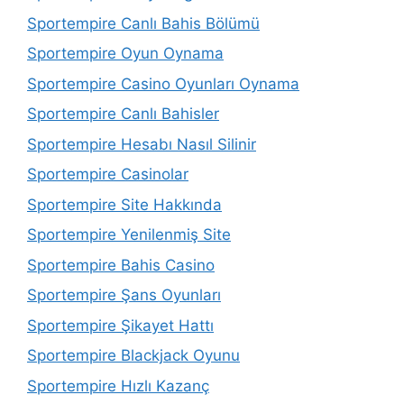
Sportempire Canlı Bahis Bölümü
Sportempire Oyun Oynama
Sportempire Casino Oyunları Oynama
Sportempire Canlı Bahisler
Sportempire Hesabı Nasıl Silinir
Sportempire Casinolar
Sportempire Site Hakkında
Sportempire Yenilenmiş Site
Sportempire Bahis Casino
Sportempire Şans Oyunları
Sportempire Şikayet Hattı
Sportempire Blackjack Oyunu
Sportempire Hızlı Kazanç