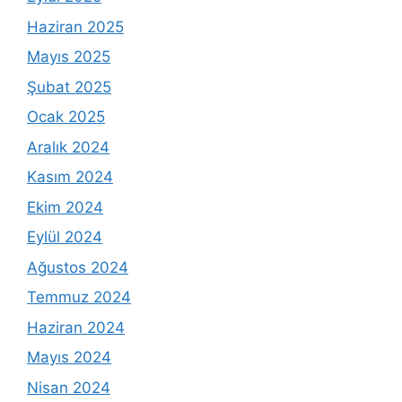
Haziran 2025
Mayıs 2025
Şubat 2025
Ocak 2025
Aralık 2024
Kasım 2024
Ekim 2024
Eylül 2024
Ağustos 2024
Temmuz 2024
Haziran 2024
Mayıs 2024
Nisan 2024