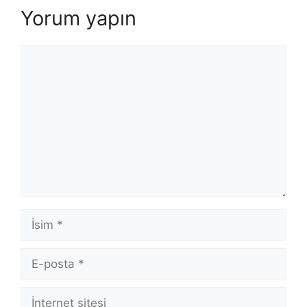
Yorum yapın
Yorum
İsim
E-
posta
İnternet