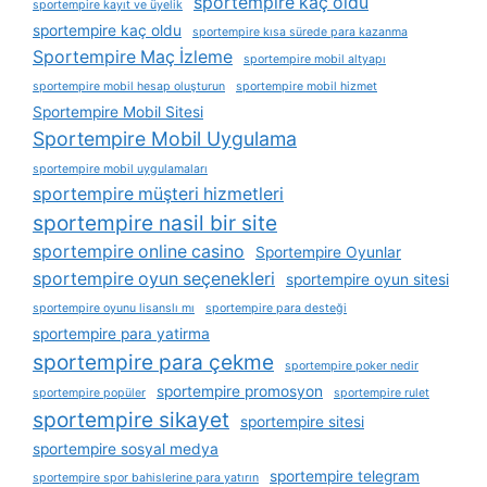
sportempire kaç oldu
sportempire kayıt ve üyelik
sportempire kaç oldu
sportempire kısa sürede para kazanma
Sportempire Maç İzleme
sportempire mobil altyapı
sportempire mobil hesap oluşturun
sportempire mobil hizmet
Sportempire Mobil Sitesi
Sportempire Mobil Uygulama
sportempire mobil uygulamaları
sportempire müşteri hizmetleri
sportempire nasil bir site
sportempire online casino
Sportempire Oyunlar
sportempire oyun seçenekleri
sportempire oyun sitesi
sportempire oyunu lisanslı mı
sportempire para desteği
sportempire para yatirma
sportempire para çekme
sportempire poker nedir
sportempire promosyon
sportempire popüler
sportempire rulet
sportempire sikayet
sportempire sitesi
sportempire sosyal medya
sportempire telegram
sportempire spor bahislerine para yatırın